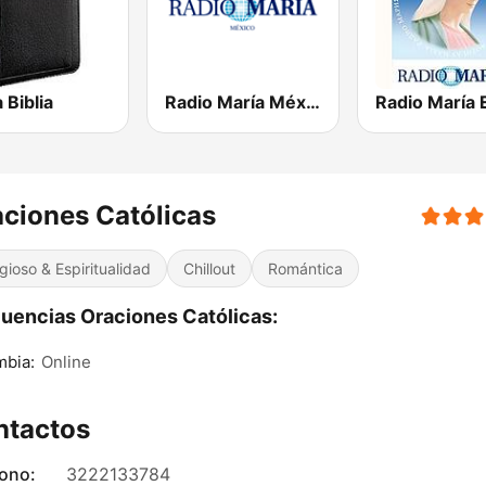
 Biblia
Radio María México
ciones Católicas
igioso & Espiritualidad
Chillout
Romántica
uencias Oraciones Católicas:
mbia:
Online
ntactos
fono:
3222133784