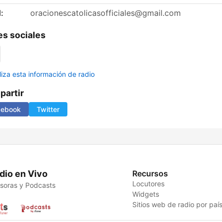
:
oracionescatolicasofficiales@gmail.com
s sociales
liza esta información de radio
artir
cebook
Twitter
dio en Vivo
Recursos
Locutores
soras y Podcasts
Widgets
Sitios web de radio por paí