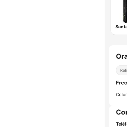
Santa
Ora
Rel
Frec
Colo
Co
Telé