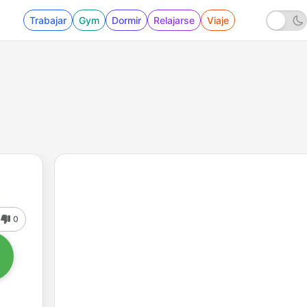
Trabajar
Gym
Dormir
Relajarse
Viaje
0