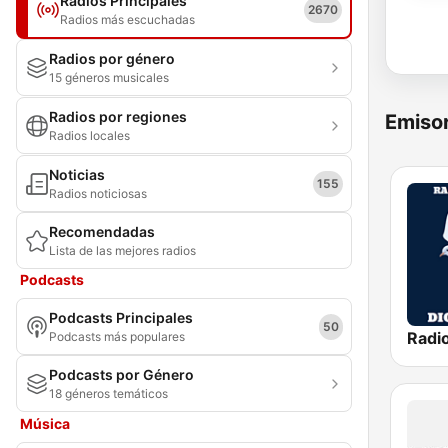
Radios Principales
2670
Radios más escuchadas
Radios por género
15 géneros musicales
Radios por regiones
Emisor
Radios locales
Noticias
155
Radios noticiosas
Recomendadas
Lista de las mejores radios
Podcasts
Podcasts Principales
50
Radio
Podcasts más populares
Podcasts por Género
18 géneros temáticos
Música