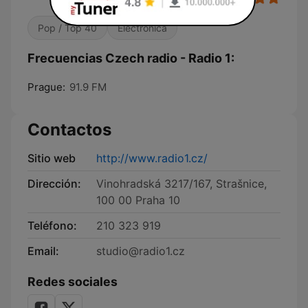
Pop / Top 40
Electrónica
Frecuencias Czech radio - Radio 1:
Prague:
91.9 FM
Contactos
Sitio web
http://www.radio1.cz/
Dirección:
Vinohradská 3217/167, Strašnice,
100 00 Praha 10
Teléfono:
210 323 919
Email:
studio@radio1.cz
Redes sociales