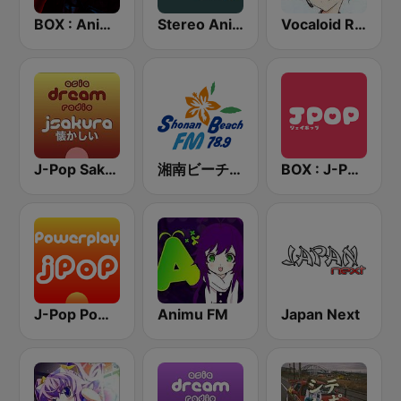
BOX : Anime Radio -アニメラジオ
Stereo Anime
Vocaloid Radio
J-Pop Sakura 懐かしい
湘南ビーチFM (Shonan Beach FM)
BOX : J-POP Radio - ジェイポップ 無線
J-Pop Powerplay
Animu FM
Japan Next