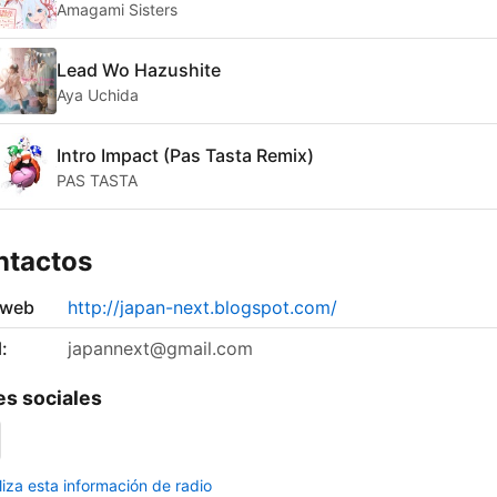
Amagami Sisters
Lead Wo Hazushite
Aya Uchida
Intro Impact (Pas Tasta Remix)
PAS TASTA
ntactos
 web
http://japan-next.blogspot.com/
:
japannext@gmail.com
s sociales
liza esta información de radio