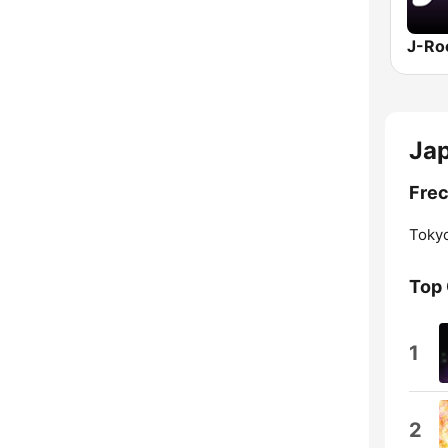
J-Ro
Ja
Frec
Toky
Top
1
2