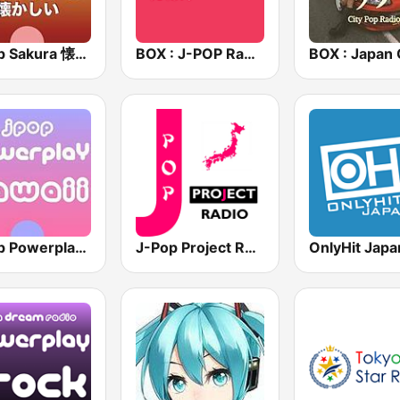
J-Pop Sakura 懐かしい
BOX : J-POP Radio - ジェイポップ 無線
J-Pop Powerplay Kawaii
J-Pop Project Radio
OnlyHit Japa