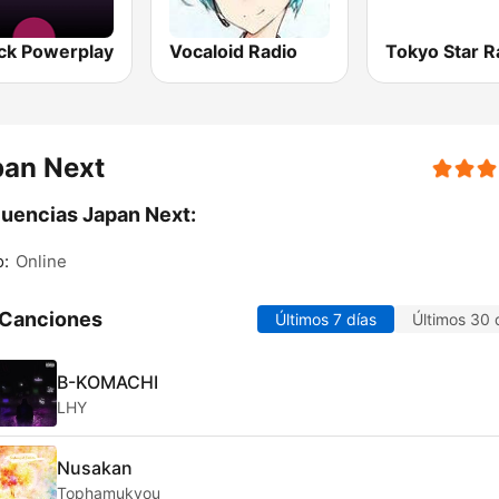
ck Powerplay
Vocaloid Radio
pan Next
uencias Japan Next:
o:
Online
 Canciones
Últimos 7 días
Últimos 30 
B-KOMACHI
LHY
Nusakan
Tophamukyou