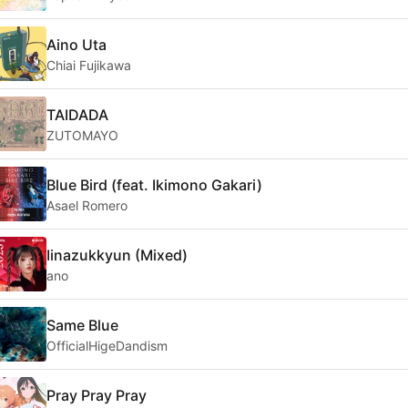
Aino Uta
Chiai Fujikawa
TAIDADA
ZUTOMAYO
Blue Bird (feat. Ikimono Gakari)
Asael Romero
Iinazukkyun (Mixed)
ano
Same Blue
OfficialHigeDandism
Pray Pray Pray