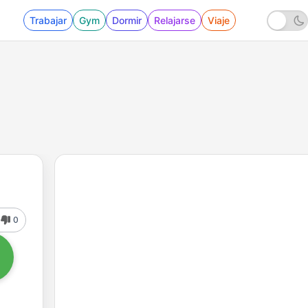
Trabajar
Gym
Dormir
Relajarse
Viaje
0