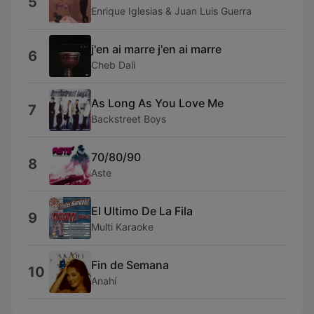
5
Enrique Iglesias & Juan Luis Guerra
j'en ai marre j'en ai marre
6
Cheb Dali
As Long As You Love Me
7
Backstreet Boys
70/80/90
8
Aste
El Ultimo De La Fila
9
Multi Karaoke
Fin de Semana
10
Anahí