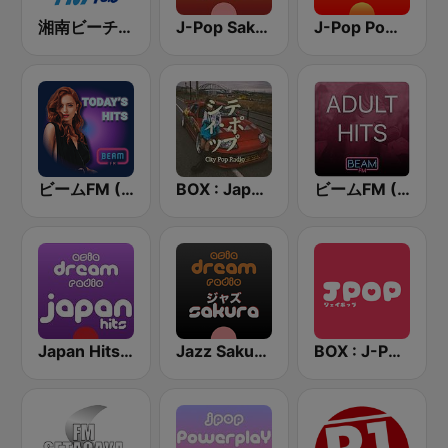
湘南ビーチFM (Shonan Beach FM)
J-Pop Sakura 懐かしい
J-Pop Powerplay
ビームFM (Beam FM)
BOX : Japan City Pop -日本のシティポップ
ビームFM (Beam FM) - Adult Hits
Japan Hits - Asia DREAM Radio
Jazz Sakura - asia DREAM radio
BOX : J-POP Radio - ジェイポップ 無線