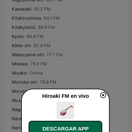
Kawasaki:
91.3 FM
Kitahiroshima:
94.1 FM
Kitakyūshū:
89.9 FM
Kyoto:
88.9 FM
Kōbe-shi:
82.9 FM
Matsuyama-shi:
77.7 FM
Misawa:
76.9 FM
Miyako:
Online
Morioka-shi:
76.9 FM
Morohongō:
78.9 FM
Hiroaki FM en vivo
Musashino:
94.3 FM
Nagoya-shi:
89.1 FM
Nara-shi:
92.1 FM
Nerima-ku:
88.4 FM
DESCARGAR APP