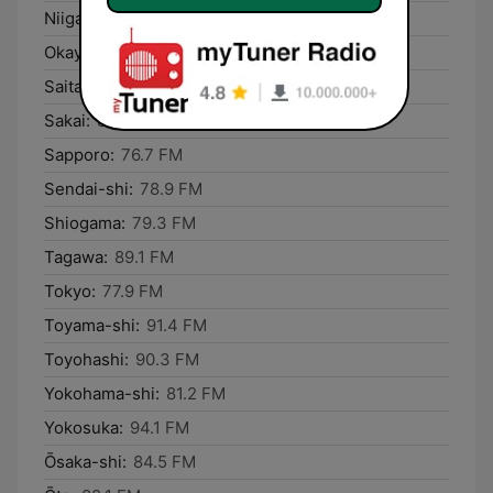
Niigata-shi:
86.4 FM
Okayama-shi:
76.7 FM
Saitama:
90.9 FM
Sakai:
89.1 FM
Sapporo:
76.7 FM
Sendai-shi:
78.9 FM
Shiogama:
79.3 FM
Tagawa:
89.1 FM
Tokyo:
77.9 FM
Toyama-shi:
91.4 FM
Toyohashi:
90.3 FM
Yokohama-shi:
81.2 FM
Yokosuka:
94.1 FM
Ōsaka-shi:
84.5 FM