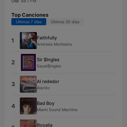
Ōta:
88.1 FM
Top Canciones
Últimos 7 días
Últimos 30 días
Faithfully
1
Andreea Munteanu
Sir $Ingles
2
Sausii$ingles
Al rededor
3
Alarido
Bad Boy
4
Miami Sound Machine
Rosalia