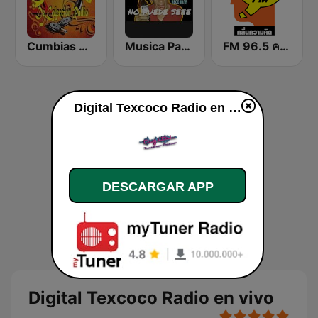
Cumbias De Colección
Musica Para tomar y Recordar entre Cumbia y Vallenatos
FM 96.5 คลื่นความคิด Thinking Radio
Digital Texcoco Radio en vivo
DESCARGAR APP
Digital Texcoco Radio en vivo