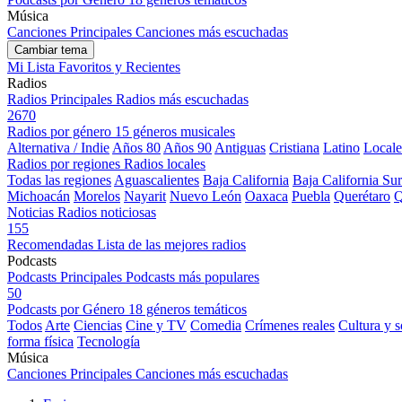
Música
Canciones Principales
Canciones más escuchadas
Cambiar tema
Mi Lista
Favoritos y Recientes
Radios
Radios Principales
Radios más escuchadas
2670
Radios por género
15 géneros musicales
Alternativa / Indie
Años 80
Años 90
Antiguas
Cristiana
Latino
Locale
Radios por regiones
Radios locales
Todas las regiones
Aguascalientes
Baja California
Baja California Sur
Michoacán
Morelos
Nayarit
Nuevo León
Oaxaca
Puebla
Querétaro
Q
Noticias
Radios noticiosas
155
Recomendadas
Lista de las mejores radios
Podcasts
Podcasts Principales
Podcasts más populares
50
Podcasts por Género
18 géneros temáticos
Todos
Arte
Ciencias
Cine y TV
Comedia
Crímenes reales
Cultura y 
forma física
Tecnología
Música
Canciones Principales
Canciones más escuchadas