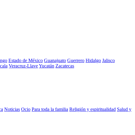
ngo
Estado de México
Guanajuato
Guerrero
Hidalgo
Jalisco
cala
Veracruz-Llave
Yucatán
Zacatecas
ca
Noticias
Ocio
Para toda la familia
Religión y espiritualidad
Salud y