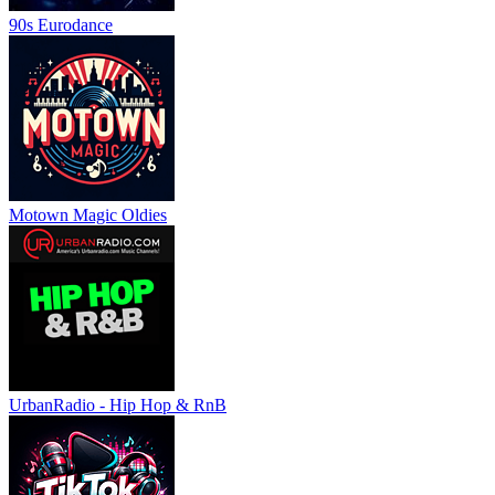
90s Eurodance
Motown Magic Oldies
UrbanRadio - Hip Hop & RnB