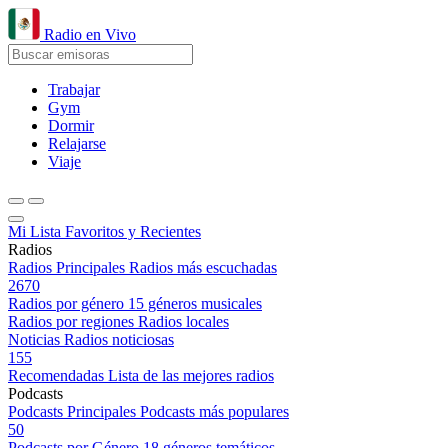
Radio en Vivo
Trabajar
Gym
Dormir
Relajarse
Viaje
Mi Lista
Favoritos y Recientes
Radios
Radios Principales
Radios más escuchadas
2670
Radios por género
15 géneros musicales
Radios por regiones
Radios locales
Noticias
Radios noticiosas
155
Recomendadas
Lista de las mejores radios
Podcasts
Podcasts Principales
Podcasts más populares
50
Podcasts por Género
18 géneros temáticos