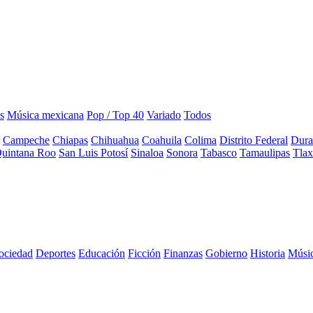
s
Música mexicana
Pop / Top 40
Variado
Todos
Campeche
Chiapas
Chihuahua
Coahuila
Colima
Distrito Federal
Dura
uintana Roo
San Luis Potosí
Sinaloa
Sonora
Tabasco
Tamaulipas
Tlax
sociedad
Deportes
Educación
Ficción
Finanzas
Gobierno
Historia
Músi