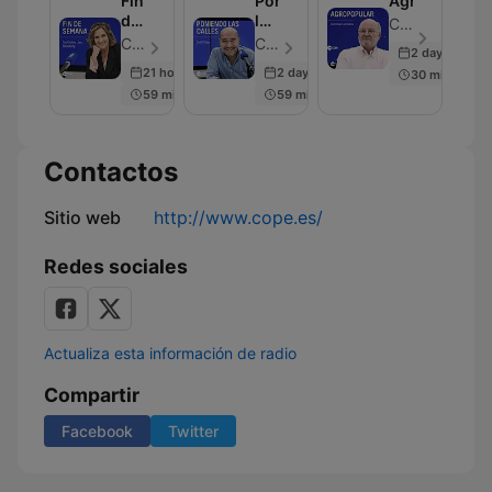
Fin
Poniendo
Agropopular
de
las
COPE - Episodio 21
Semana
Calles
COPE - Episodio 28
COPE - Episodio 45
2 days ago
21 hours ago
2 days ago
30 min
59 min
59 min
Contactos
Sitio web
http://www.cope.es/
Redes sociales
Actualiza esta información de radio
Compartir
Facebook
Twitter