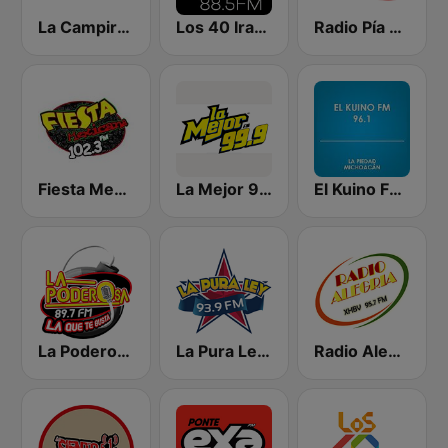
La Campirana de Irapuato
Los 40 Irapuato
Radio Pía 92.7 FM
Fiesta Mexicana León
La Mejor 99.9 FM
El Kuino FM 96.1
La Poderosa 89.7 FM
La Pura Ley 93.9 FM
Radio Alegría 95.7 FM