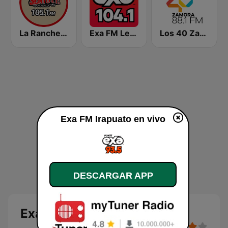
La Rancherita 105.1 FM
Exa FM León
Los 40 Zamora
Exa FM Irapuato en vivo
DESCARGAR APP
Exa FM Irapuato en vivo