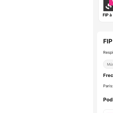
FIP à
FIP
Respi
Mús
Frec
Paris
Pod