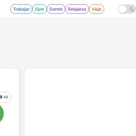
Trabajar
Gym
Dormir
Relajarse
Viaje
49