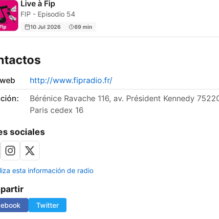
Live à Fip
FIP - Episodio 54
10 Jul 2026
69 min
ntactos
 web
http://www.fipradio.fr/
ción:
Bérénice Ravache 116, av. Président Kennedy 7522
Paris cedex 16
s sociales
liza esta información de radio
artir
cebook
Twitter