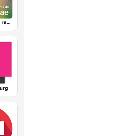
FIP autour du reggae
ourg