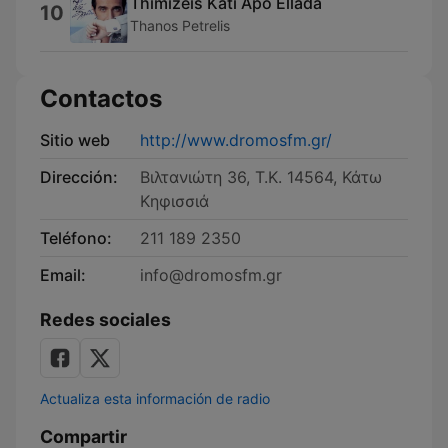
Thimizeis Kati Apo Ellada
10
Thanos Petrelis
Contactos
Sitio web
http://www.dromosfm.gr/
Dirección:
Βιλτανιώτη 36, T.K. 14564, Κάτω
Κηφισσιά
Teléfono:
211 189 2350
Email:
info@dromosfm.gr
Redes sociales
Actualiza esta información de radio
Compartir