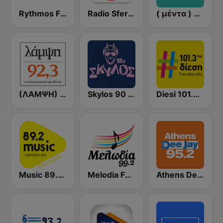
Rythmos FM - Ρυθμος 94.9
Radio Sfera 102.2 FM
( μέντα ) Menta 88 FM
(ΛΑΜΨΗ) Lampsi 92.3 FM
Skylos 90 FM
Diesi 101.3 FM
Music 89.2 FM
Melodia FM (Μελωδία 99.2)
Athens Deejay FM