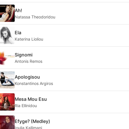
Ah!
Natassa Theodoridou
Ela
Katerina Lioliou
Signomi
Antonis Remos
Apologisou
Konstantinos Argiros
Mesa Mou Esu
Ria Ellinidou
Efyge? (Medley)
Ioulia Kallimani