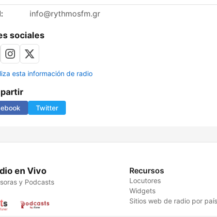
:
info@rythmosfm.gr
s sociales
liza esta información de radio
artir
cebook
Twitter
dio en Vivo
Recursos
Locutores
soras y Podcasts
Widgets
Sitios web de radio por paí