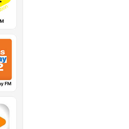
FM
ay FM