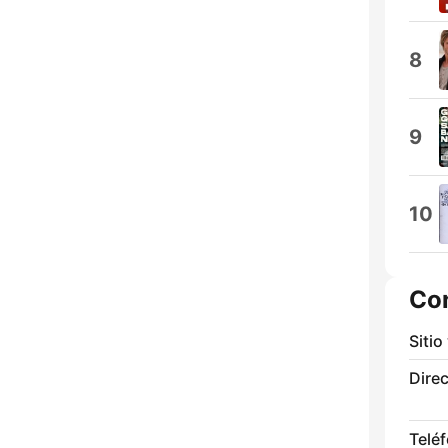
8
9
10
Co
Sitio
Direc
Telé