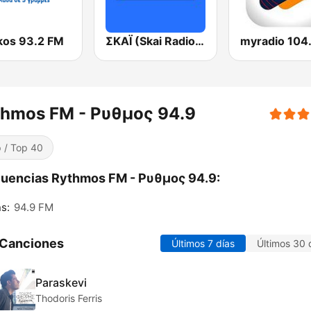
ikos 93.2 FM
ΣΚΑΪ (Skai Radio 100.3)
myradio 104
thmos FM - Ρυθμος 94.9
 / Top 40
uencias Rythmos FM - Ρυθμος 94.9:
s:
94.9 FM
 Canciones
Últimos 7 días
Últimos 30 
Paraskevi
Thodoris Ferris