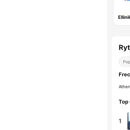
Ellin
Ry
Pop
Frec
Athen
Top
1