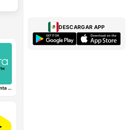
DESCARGAR APP
( μέντα ) Menta 88 FM