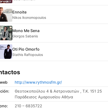
Ennoite
Nikos Ikonomopoulos
Mono Me Sena
Giorgos Sabanis
Oti Pio Omorfo
Stathis Raftopoulos
ntactos
 web
http://www.rythmosfm.gr/
ción:
Θεοτοκοπούλου 4 & Αστροναυτών , Τ.Κ. 151 25
Παράδεισος Αμαρουσίου Αθήνα
fono:
210 – 6835722