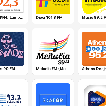
(ΛΑΜΨΗ) Lampsi 92.3 FM
Diesi 101.3 FM
Music 89.2 
os 90 FM
Melodia FM (Μελωδία 99.2)
Athens Deej