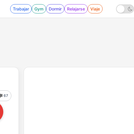
Trabajar
Gym
Dormir
Relajarse
Viaje
67