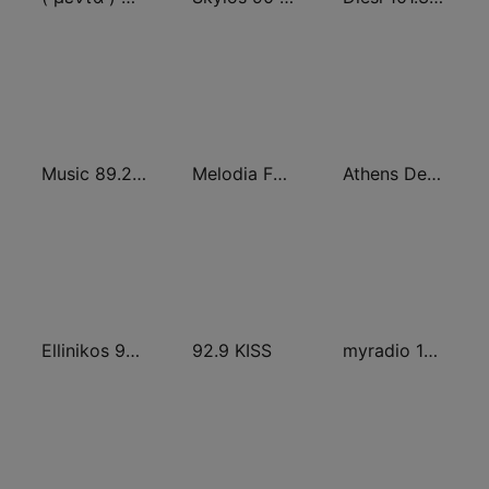
Music 89.2 FM
Melodia FM (Μελωδία 99.2)
Athens Deejay FM
Ellinikos 93.2 FM
92.9 KISS
myradio 104.6 FM