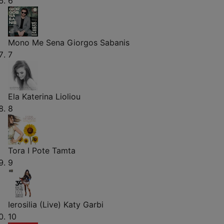
6
Mono Me Sena
Giorgos Sabanis
7
Ela
Katerina Lioliou
8
Tora I Pote
Tamta
9
Ierosilia (Live)
Katy Garbi
10