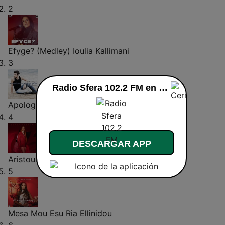
2
Efyge? (Medley)
Ioulia Kallimani
3
Radio Sfera 102.2 FM en vivo
Apologisou
Konstantinos Argiros
4
DESCARGAR APP
Aristourgima
Eleni Foureira
5
Mesa Mou Esu
Ria Ellinidou