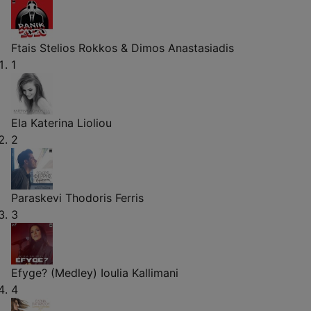
Ftais
Stelios Rokkos & Dimos Anastasiadis
1
Ela
Katerina Lioliou
2
Paraskevi
Thodoris Ferris
3
Efyge? (Medley)
Ioulia Kallimani
4