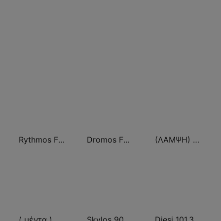
Rythmos FM - Ρυθμος 94.9
Dromos FM - ΔΡΟΜΟΣ 89.8
(ΛΑΜΨΗ) Lampsi 92.3 FM
( μέντα ) Menta 88 FM
Skylos 90 FM
Diesi 101.3 FM