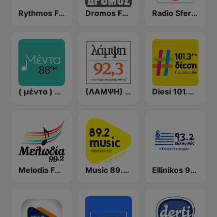
Rythmos FM - Ρυθμος 94.9
Dromos FM - ΔΡΟΜΟΣ 89.8
Radio Sfera 102.2 FM
( μέντα ) Menta 88 FM
(ΛΑΜΨΗ) Lampsi 92.3 FM
Diesi 101.3 FM
Melodia FM (Μελωδία 99.2)
Music 89.2 FM
Ellinikos 93.2 FM