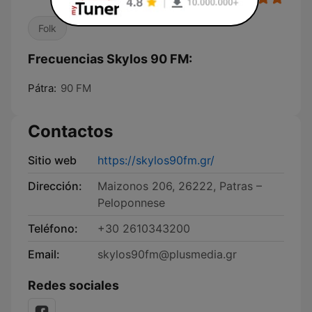
Folk
Frecuencias Skylos 90 FM:
Pátra:
90 FM
Contactos
Sitio web
https://skylos90fm.gr/
Dirección:
Maizonos 206, 26222, Patras –
Peloponnese
Teléfono:
+30 2610343200
Email:
skylos90fm@plusmedia.gr
Redes sociales