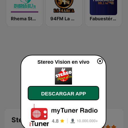
Rhema Stereo
94FM La Marca
Fabuestéreo 88.1 FM
Stereo Vision en vivo
DESCARGAR APP
Stereo Vision