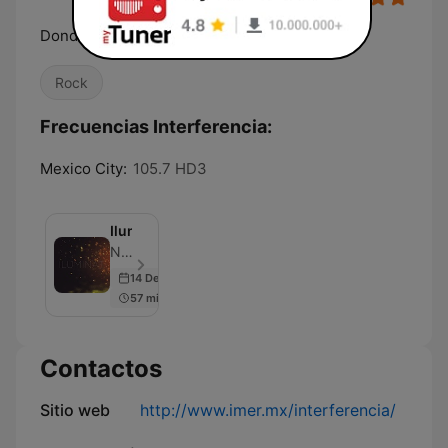
Donde el rock iberoamericano vive.
Rock
Frecuencias Interferencia:
Mexico City:
105.7 HD3
Iluminat
Natalia Szendro - Episodio 3
14 Dec 2018
57 min
Contactos
Sitio web
http://www.imer.mx/interferencia/