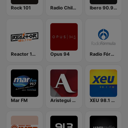
Rock 101
Radio Chilango 105.3 FM
Ibero 90.9 FM
Reactor 105.7 FM
Opus 94
Radio Fórmula 103.3 FM
Mar FM
Aristegui Noticias
XEU 98.1 FM