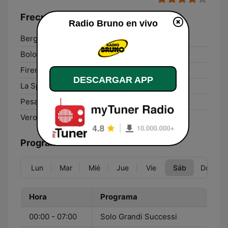
Frecuencias Radio Bruno:
Radio Bruno en vivo
Bergamo:
92.4 FM
Bologna:
100.2 FM
Firenze:
103.0 FM
DESCARGAR APP
La Spezia:
103.0 FM
Pesaro:
100.1 FM
Verona:
100.5 FM
Programación
Lun
Mar
Mié
Jue
Vie
Sáb
Dom
Hora
Programa
00:00 - 07:00
Solo Grandi Successi