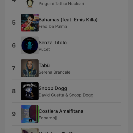
Pinguini Tattici Nucleari
Bahamas (feat. Emis Killa)
5
Fred De Palma
Senza Titolo
6
Pucet
Tabù
7
Serena Brancale
Snoop Dogg
8
David Guetta & Snoop Dogg
Costiera Amalfitana
9
Edoardojj