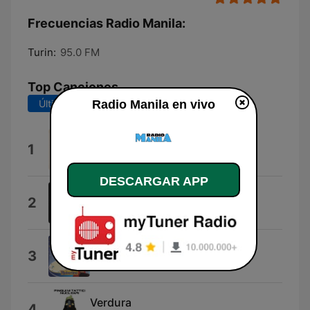
Frecuencias Radio Manila:
Turin:
95.0 FM
Top Canciones
Radio Manila en vivo
Últimos 7 días
Últimos 30 días
Senza titolo
1
Casa?
DESCARGAR APP
Disorder
2
Nico Tampone
Dai Dai Dai
3
Robertino
Verdura
4