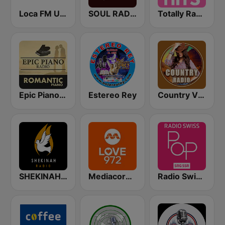
Loca FM Urban
SOUL RADIO Only Classic Soul
Totally Radio Hits
Epic Piano - ROMANTIC PIANO
Estereo Rey
Country Vibes
SHEKINAH RADIO CRISTIANA
Mediacorp LOVE 972
Radio Swiss Pop