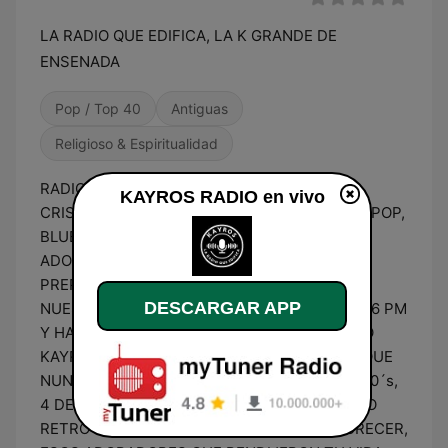
LA RADIO QUE EDIFICA, LA K GRANDE DE
ENSENADA
Pop / Top 40
Antiguas
Religioso & Espiritualidad
RADIO DE CONTENIDO FAMILIAR, MUSICA
KAYROS RADIO en vivo
CRISTIANA QUE EDIFICA TU VIDA. DE CORTE, POP,
BLUES, URBANO, REGUEE, ALABANZA Y
ADORACION, EN PROGRAMACION SEMANAL.
PREPARATE TODA LA SEMANA Y SUBETE A
DESCARGAR APP
NUESTRO VIAJE MUSICAL, EL VIERNES A LAS 6 PM
Y HASTA EL DOMINGO 3 PM, EN MODO RETRO
KAYROS, UNA EXCURSION A LOS CLASICOS QUE
NUNCA PASAN DE MODA, 60´s, 70´s, 80´s Y 90´s,
4 DECADAS EN UNA SOLA PROPUESTA, MODO
RETRO KAYROS, LA MUSICA QUE TE HIZO CRECER,