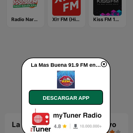
Radio Naranjera 100.9 FM
Хіт FM (Hit FM)
Kiss FM 106.5 (Кисc ФМ)
La Mas Buena 91.9 FM en vivo
DESCARGAR APP
La Mas Buena 91.9 FM en vivo