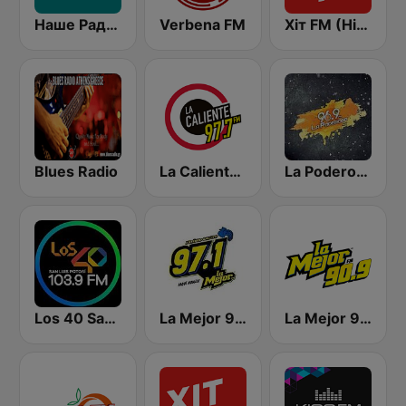
Наше Радио (Nashe Radio) 107.9
Verbena FM
Хіт FM (Hit FM) - Top
Blues Radio
La Caliente 97.7 FM | San Luis Potosí
La Poderosa 96.9 FM
Los 40 San Luis Potosí
La Mejor 97.1 FM
La Mejor 90.9 FM