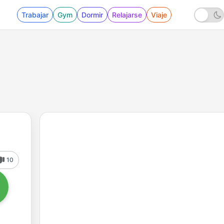
Trabajar
Gym
Dormir
Relajarse
Viaje
10