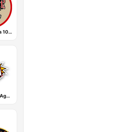
La Rancherita 105.1 FM
La Poderosa Aguascalientes