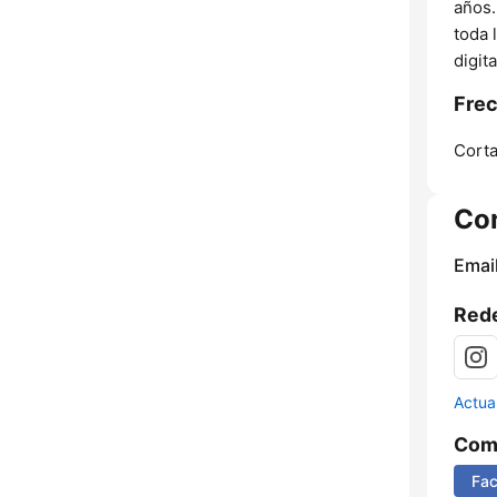
años.
toda 
digita
Frec
Corta
Co
Email
Rede
Actua
Comp
Fa