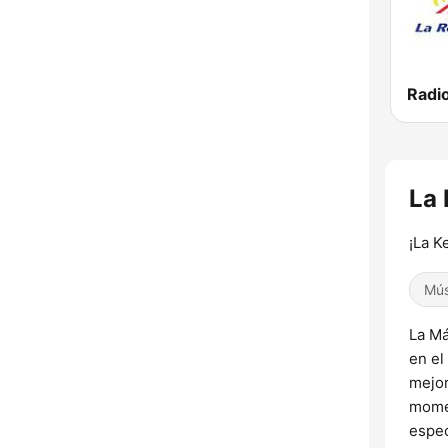
Radio
La 
¡La K
Mús
La Má
en el
mejor
momen
espec