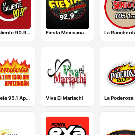
La Caliente 90.9 FM | Chihuahua
Fiesta Mexicana 92.9 FM
Candela 95.1 Apatzingán
Viva El Mariachi