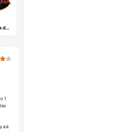
La Campirana de Irapuato
o 1
las
 a 44