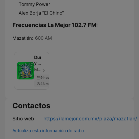
Tommy Power
Alex Borja “El Chino“
Frecuencias La Mejor 102.7 FM:
Mazatlán:
600 AM
Duro
y a
la
MVS Radio - Episodio 2359
cabeza
9 hours ago
23 min
Contactos
Sitio web
https://lamejor.com.mx/plaza/mazatlan/
Actualiza esta información de radio