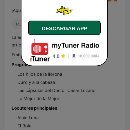
¡Aquí Nomás!
Música mexicana
DESCARGAR APP
La estación número uno con la mejor música
grupera a su alcance.
Emite desde Mazatlán (Sinaloa).
Programas destacados
Los hijos de la llorona
Duro y a la cabeza
Las cápsulas del Doctor César Lozano
Lo Mejor de la Mejor
Locutores principales
Alain Luna
El Bola