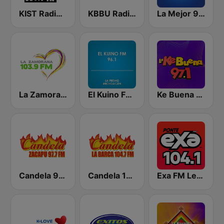
KIST Radio Bronco 107.7 FM
KBBU Radio Lazer 93.9 FM
La Mejor 90.7 FM
La Zamorana 103.9 FM
El Kuino FM 96.1
Ke Buena 97.1 FM
Candela 97.7 - Zacapú
Candela 104.7 - La Barca
Exa FM León