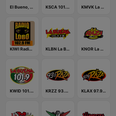
El Bueno, La Mala y El Feo
KSCA 101.9 Los Angeles FM (US Only)
KMVK La Grande 107.5 FM
KIWI Radio Lobo 102.9 FM
KLBN La Buena 101.9 FM
KNOR La Raza 93.7 (US Only)
KWID 101.9 La Buena
KRZZ 93.3 La Raza FM
KLAX 97.9 La Raza FM