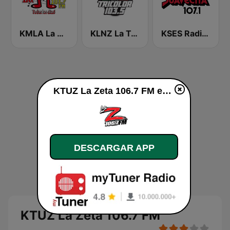
KMLA La M 103.7 FM
KLNZ La Tricolor 103.5 FM
KSES Radio La Suavecita 107.1
KTUZ La Zeta 106.7 FM en vivo
DESCARGAR APP
KTUZ La Zeta 106.7 FM