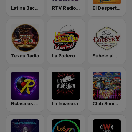
Latina Bachata
RTV Radio Más
El Despertador Morning Show Radio
Texas Radio
La Poderosa San Luis Potosí
Subele al country
Rclasicos FM 96.9
La Invasora
Club Sonidero