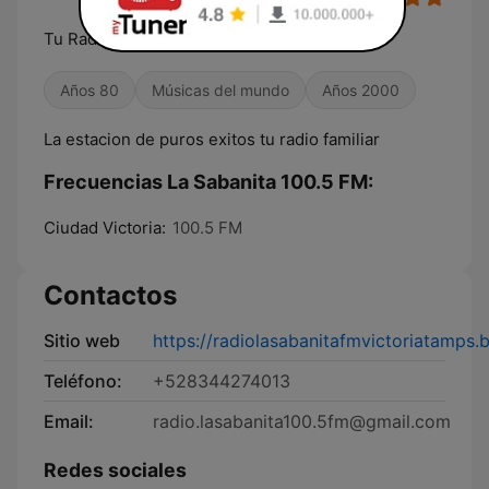
Tu Radio Familiar
Años 80
Músicas del mundo
Años 2000
La estacion de puros exitos tu radio familiar
Frecuencias La Sabanita 100.5 FM:
Ciudad Victoria:
100.5 FM
Contactos
Sitio web
https://radiolasabanitafmvictoriatamps.
Teléfono:
+528344274013
Email:
radio.lasabanita100.5fm@gmail.com
Redes sociales