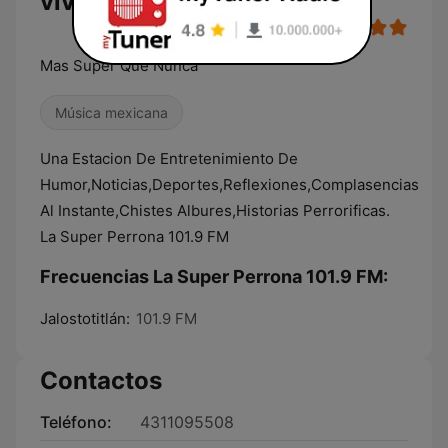
vivo
Mas Super Que Nunca
Música mexicana
Una Estacion De Entretenimiento De
Humor,Noticias,Deportes,Reflexiones,Complasencias
Al Instante,Chistes Albures,Historias Perrorificas.
La Super Perrona 101.9 FM
Frecuencias La Super Perrona 101.9 FM:
Jalostotitlán:
101.9 FM
Contactos
Teléfono:
4311095508