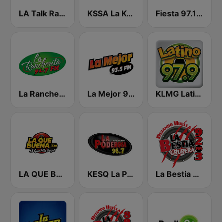
LA Talk Radio 1
KSSA La Ke Buena 105.9
Fiesta 97.1 FM
La Rancherita 91.7 FM
La Mejor 93.5 FM Las Vegas
KLMG Latino 97.9 FM
LA QUE BUENA FM
KESQ La Poderosa 96.7
La Bestia Grupera 92.3 FM