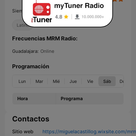
Siempre Contigo
Latino
Frecuencias MRM Radio:
Guadalajara:
Online
Programación
Lun
Mar
Mié
Jue
Vie
Sáb
Dom
Hora
Programa
Contactos
Sitio web
https://miguelacastillog.wixsite.com/mr