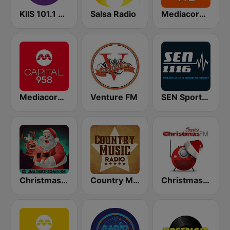
KIIS 101.1 Melbourne
Salsa Radio
Mediacorp LOVE 972
Mediacorp CAPITAL 958
Venture FM
SEN Sports 1116 AM
Christmas Radio
Country Music Radio - Country Mix
Christmas FM Classics