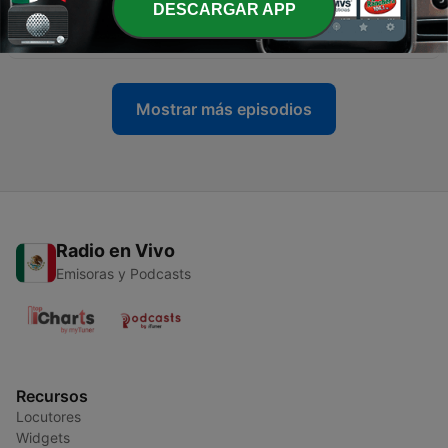
DESCARGAR APP
-
60
Pensamento de Santo Afonso para o Natal III
09 dic. 2024
Mostrar más episodios
Radio en Vivo
Emisoras y Podcasts
Recursos
Locutores
Widgets