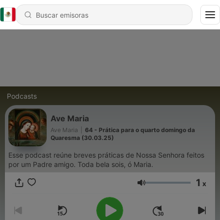
Podcasts
Ave Maria
Ave Maria
|
64 - Prática para o quarto domingo da
Quaresma (30.03.25)
Esse podcast reúne breves práticas de Nossa Senhora feitos
por um Padre amigo. Toda bela sois, ó Maria.
1
x
Volumen