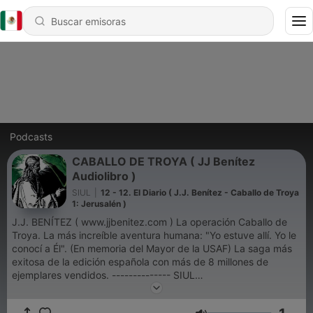
Podcasts
CABALLO DE TROYA ( JJ Benítez
Audiolibro )
SIUL
|
12 - 12. El Diario ( J.J. Benítez - Caballo de Troya
1: Jerusalén )
J.J. BENÍTEZ ( www.jjbenitez.com ) La operación Caballo de
Troya. La más increíble aventura humana: "Yo estuve allí. Yo le
conocí a Él". (En memoria del Mayor de la USAF) La saga más
exitosa de la edición española con más de 8 millones de
ejemplares vendidos. -------------- SIUL
audiolibrocaballodetroya@hotmail.com