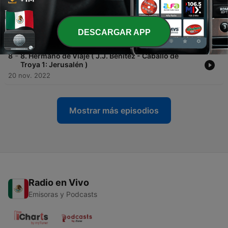
-
9
9. La Sombra del Níspero ( J.J. Benítez - Caballo de
Troya 1: Jerusalén )
DESCARGAR APP
08 feb. 2023
-
8
8. Hermano de Viaje ( J.J. Benítez - Caballo de
Troya 1: Jerusalén )
20 nov. 2022
Mostrar más episodios
Radio en Vivo
Emisoras y Podcasts