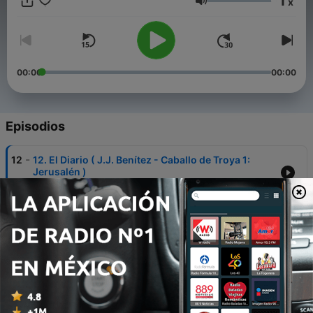
1
x
Volumen
00:00
00:00
Episodios
-
12
12. El Diario ( J.J. Benítez - Caballo de Troya 1:
Jerusalén )
21 mayo 2025
-
11
11. Transcripción: Los Caballos ( J.J. Benítez -
Caballo de Troya 1: Jerusalén ) - FIN DE
TEMPORADA
26 nov. 2023
-
10
10. Intrusos ( J.J. Benítez - Caballo de Troya 1:
Jerusalén )
19 mayo 2023