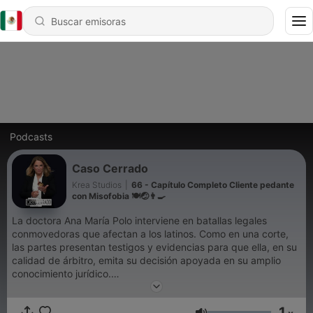
Podcasts
Caso Cerrado
Krea Studios
|
66 - Capítulo Completo Cliente pedante
con Misofobia 🍽️🤕👨‍🍳
La doctora Ana María Polo interviene en batallas legales
conmovedoras que afectan a los latinos. Como en una corte,
las partes presentan testigos y evidencias para que ella, en su
calidad de árbitro, emita su decisión apoyada en su amplio
conocimiento jurídico.
1