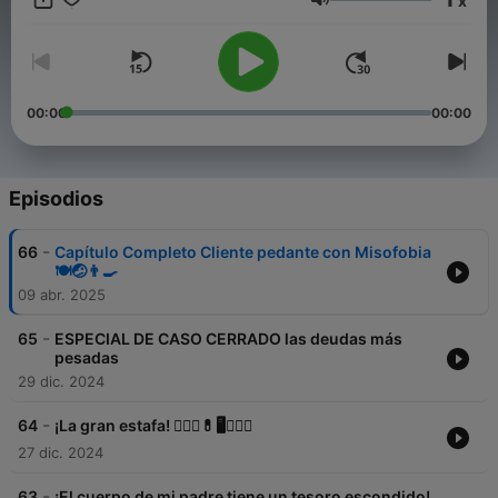
x
Volumen
00:00
00:00
Episodios
-
66
Capítulo Completo Cliente pedante con Misofobia
🍽️🤕👨‍🍳
09 abr. 2025
-
65
ESPECIAL DE CASO CERRADO las deudas más
pesadas
29 dic. 2024
-
64
¡La gran estafa! 👩🏼‍⚕💊🖥️👯🏻‍♂
27 dic. 2024
-
63
¡El cuerpo de mi padre tiene un tesoro escondido!