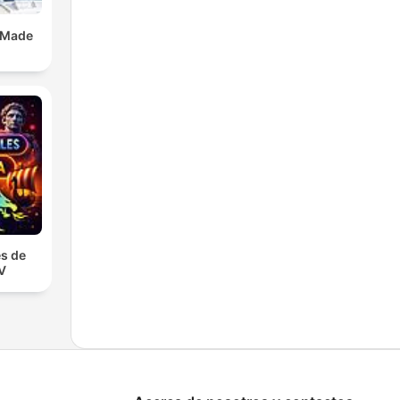
 Made
s de
TV