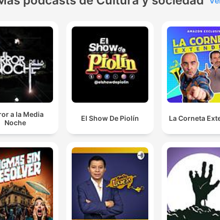
Más podcasts de Cultura y sociedad
Ve
or a la Media
El Show De Piolín
La Corneta Ext
Noche