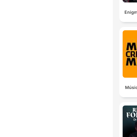
Enigm
Músic