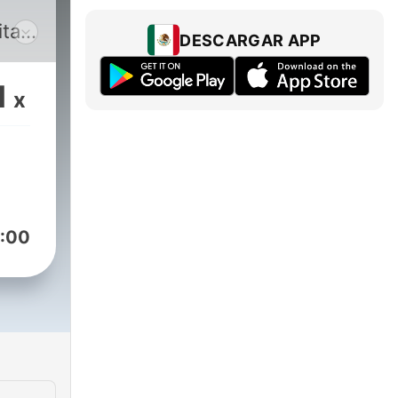
itam
DESCARGAR APP
ti
1
x
:00
mel