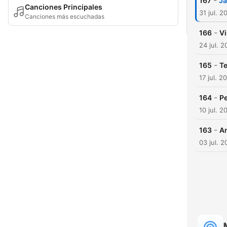
-
167
Ja
Canciones Principales
31 jul. 2
Canciones más escuchadas
-
166
Vi
24 jul. 
-
165
Te
17 jul. 2
-
164
Pe
10 jul. 2
-
163
A
03 jul. 