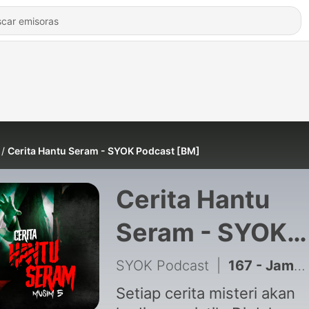
Cerita Hantu Seram - SYOK Podcast [BM]
Cerita Hantu
Seram - SYOK
Podcast [BM]
SYOK Podcast
|
167 - Jampi Makan Tuan | Cerita Hantu Seram S5EP29
Setiap cerita misteri akan