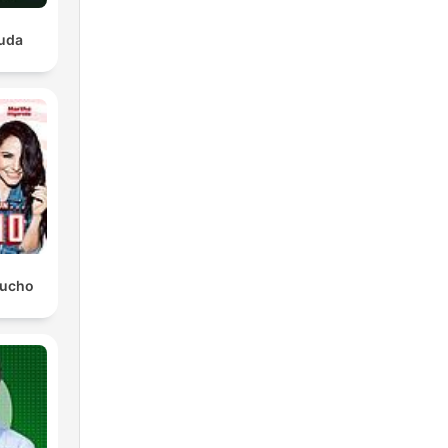
luda
Mucho