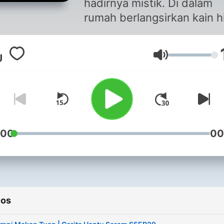
hadirnya mistik. Di dalam
rumah berlangsirkan kain h
ini menjadi saksi cerita enti
yang pasti mendebarkan
Volumen
disegenap ruang diri.
Berdasarkan kisah-kisah
benar, SYOK Cerita Hantu
Seram menceritakan
pengalaman-pengalaman
seram yang pernah dilalui. Nak
:00
00
sponsor dan kolaborasi? E
ke hello@syok.my atau
WhatsApp 012-2494632
ios