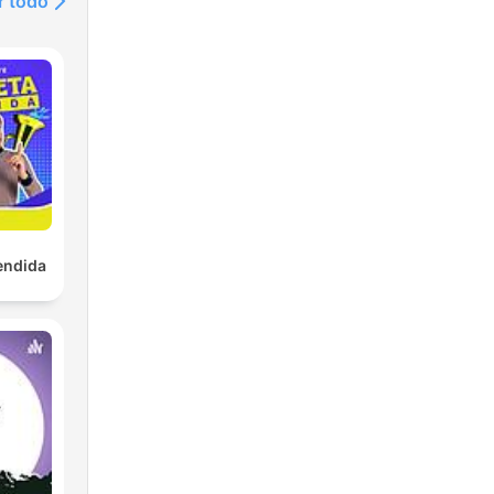
r todo
endida