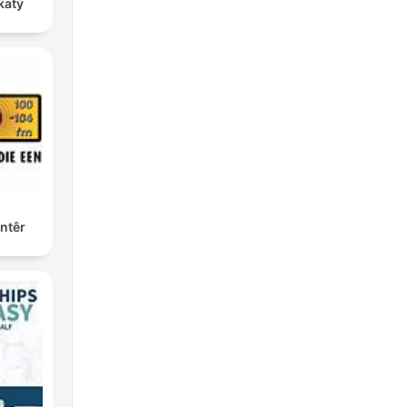
katý
ntêr