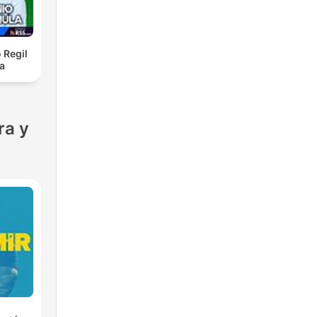
 Regil
a
ra y