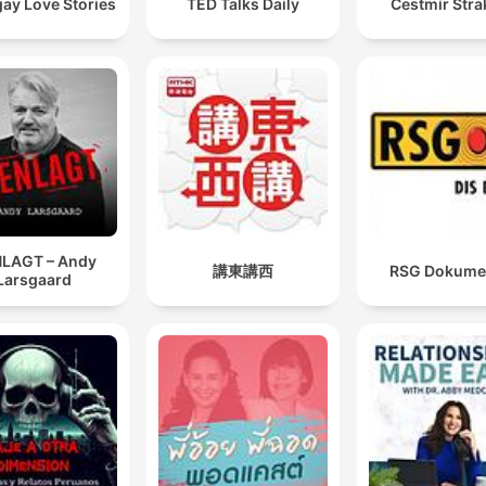
ay Love Stories
TED Talks Daily
Čestmír Stra
LAGT – Andy
講東講西
RSG Dokume
Larsgaard