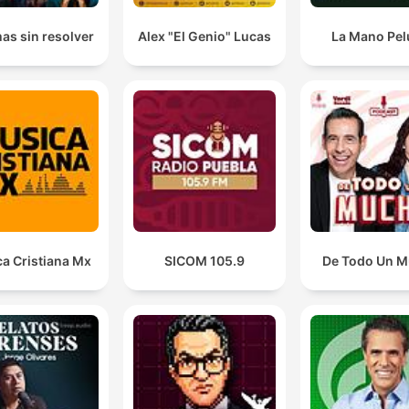
as sin resolver
Alex "El Genio" Lucas
La Mano Pe
a Cristiana Mx
SICOM 105.9
De Todo Un 