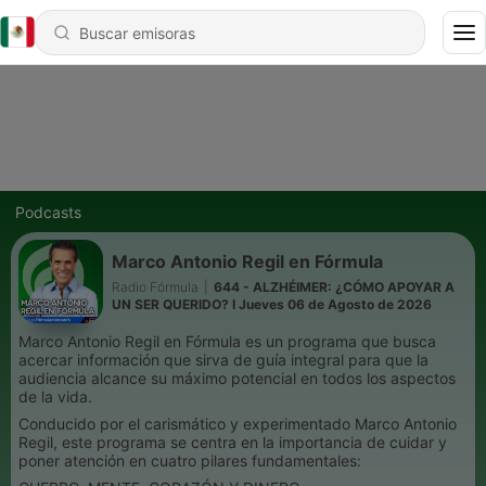
Podcasts
Marco Antonio Regil en Fórmula
Radio Fórmula
|
644 - ALZHÉIMER: ¿CÓMO APOYAR A
UN SER QUERIDO? I Jueves 06 de Agosto de 2026
Marco Antonio Regil en Fórmula es un programa que busca
acercar información que sirva de guía integral para que la
audiencia alcance su máximo potencial en todos los aspectos
de la vida.
Conducido por el carismático y experimentado Marco Antonio
Regil, este programa se centra en la importancia de cuidar y
poner atención en cuatro pilares fundamentales: