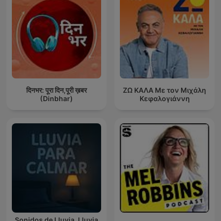
दिनभर: पूरा दिन,पूरी ख़बर
ΖΩ ΚΑΛΑ Με τον Μιχάλη
(Dinbhar)
Κεφαλογιάννη
Sonidos de Lluvia, Lluvia