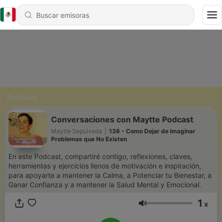
Podcasts
Conversaciones con Maytte Podcast
Maytte Sepulveda
|
136 - Como Dejar de Imaginar
Problemas que No Existen
En este Podcast, compartiré contigo, reflexiones, claves,
herramientas y ejercicios llenos de motivación e inspiración,
para apoyarte a mantener la Calma, a Potenciar tu Bienestar, a
Ganar Confianza y a mantener la Salud Mental y Emocional.
1
x
Volumen