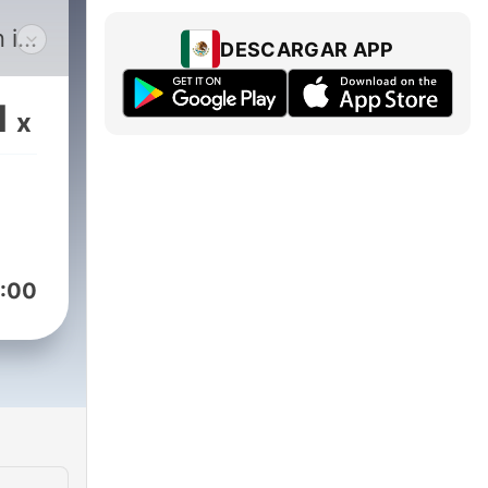
 i
DESCARGAR APP
 cui
1
x
ando
lo
:00
mi
i