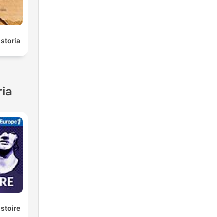
istoria
ria
istoire