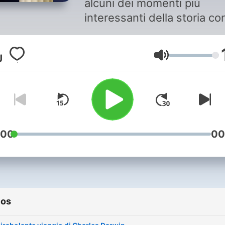
alcuni dei momenti più
interessanti della storia con
nostri divertenti podcast in
raccontiamo alcuni curiosi
Volumen
episodi storici. Com'era
l'educazione nella Grecia
classica? Perché ci sono
mummie di animali? Da qu
ci vacciniamo? Nerone era
davvero così cattivo come 
:00
00
dipingono? Chi furono i pri
ad arrivare al Polo Sud? Ch
erano le Etere dell'Antica
Grecia? Cosa significava
ios
essere uno schiavo nel
Medioevo? Queste e molte