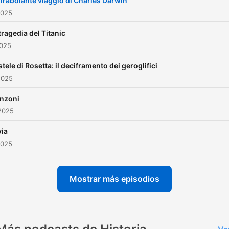
mirabolante viaggio di Charles Darwin
altre domande (e le loro
2025
risposte) nel nostro podca
tragedia del Titanic
storico.
2025
stele di Rosetta: il deciframento dei geroglifici
2025
nzoni
2025
via
2025
Mostrar más episodios