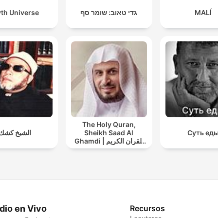
th Universe
גדי טאוב: שומר סף
MALÍ
The Holy Quran,
الشيخ كشك
Sheikh Saad Al
Суть ед
Ghamdi | القران الكريم
سعد الغامدي
dio en Vivo
Recursos