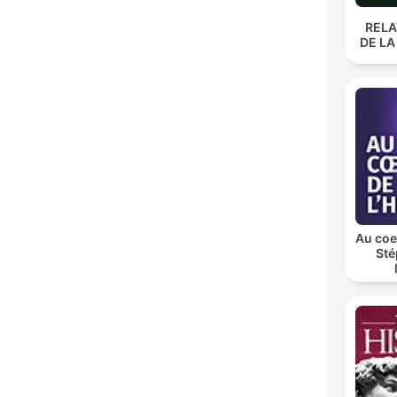
RELA
DE L
Au coeu
Sté