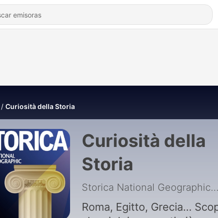
Curiosità della Storia
Curiosità della
Storia
Storica National Geogra
Roma, Egitto, Grecia... Scop