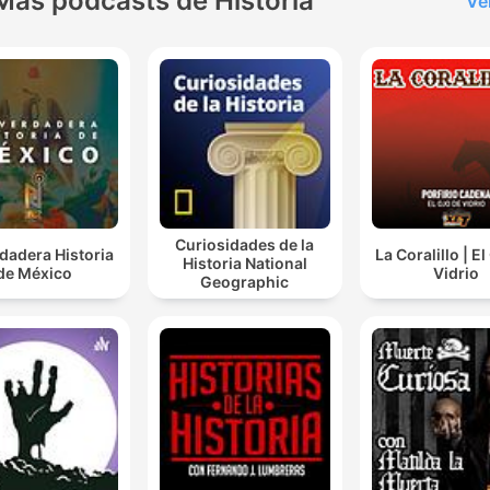
Más podcasts de Historia
Ve
Curiosidades de la
dadera Historia
La Coralillo | E
Historia National
de México
Vidrio
Geographic