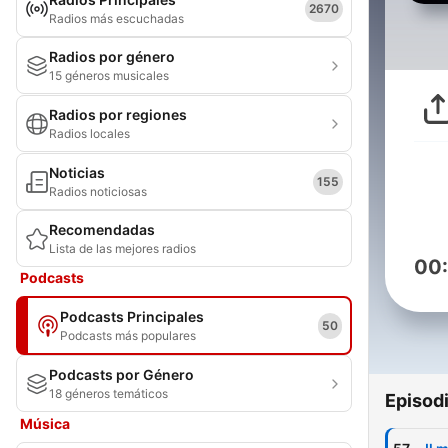
2670
Radios más escuchadas
Radios por género
15 géneros musicales
Radios por regiones
Radios locales
Noticias
155
Radios noticiosas
Recomendadas
Lista de las mejores radios
00
Podcasts
Podcasts Principales
50
Podcasts más populares
Podcasts por Género
18 géneros temáticos
Episod
Música