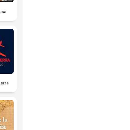
osa
uerra