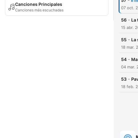
-
57
Il 
Canciones Principales
07 oct. 
Canciones más escuchadas
-
56
La 
15 abr. 
-
55
La 
18 mar. 
-
54
Ma
04 mar. 
-
53
Pa
18 feb. 