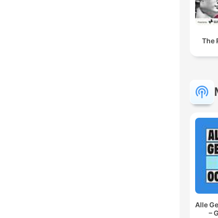
The 
Alle G
– 