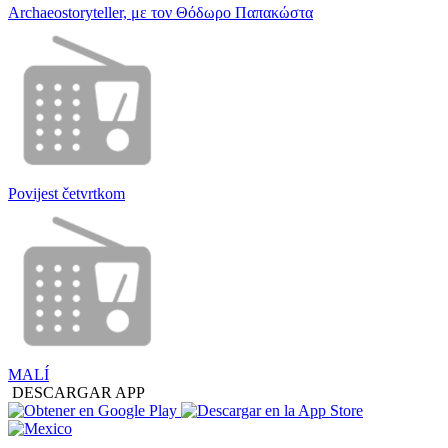
Archaeostoryteller, με τον Θόδωρο Παπακώστα
Povijest četvrtkom
MALÍ
DESCARGAR APP