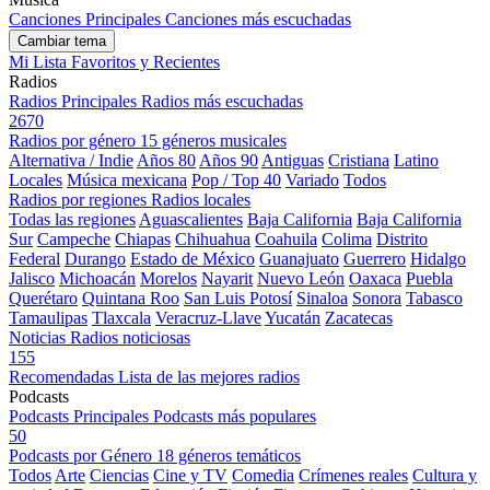
Canciones Principales
Canciones más escuchadas
Cambiar tema
Mi Lista
Favoritos y Recientes
Radios
Radios Principales
Radios más escuchadas
2670
Radios por género
15 géneros musicales
Alternativa / Indie
Años 80
Años 90
Antiguas
Cristiana
Latino
Locales
Música mexicana
Pop / Top 40
Variado
Todos
Radios por regiones
Radios locales
Todas las regiones
Aguascalientes
Baja California
Baja California
Sur
Campeche
Chiapas
Chihuahua
Coahuila
Colima
Distrito
Federal
Durango
Estado de México
Guanajuato
Guerrero
Hidalgo
Jalisco
Michoacán
Morelos
Nayarit
Nuevo León
Oaxaca
Puebla
Querétaro
Quintana Roo
San Luis Potosí
Sinaloa
Sonora
Tabasco
Tamaulipas
Tlaxcala
Veracruz-Llave
Yucatán
Zacatecas
Noticias
Radios noticiosas
155
Recomendadas
Lista de las mejores radios
Podcasts
Podcasts Principales
Podcasts más populares
50
Podcasts por Género
18 géneros temáticos
Todos
Arte
Ciencias
Cine y TV
Comedia
Crímenes reales
Cultura y