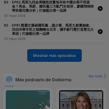
-
83
EP82.馬英九找金溥聰怒控蕭旭岑收中國台商不明資
金？馬金、馬家、國民黨三方亂鬥水很深，廖國翔律師
帶來最完整分析｜打臉藍白第一品牌
30 mayo 2026
-
82
EP81.鄭麗文爆破國民黨，趙少康、馬英九都遭她嗆。
沈伯洋舉市民之槌翻轉台北市，攜手蘇巧慧打造雙北火
車頭｜打臉藍白第一品牌
23 mayo 2026
Mostrar más episodios
Ver todo
Más podcasts de Gobierno