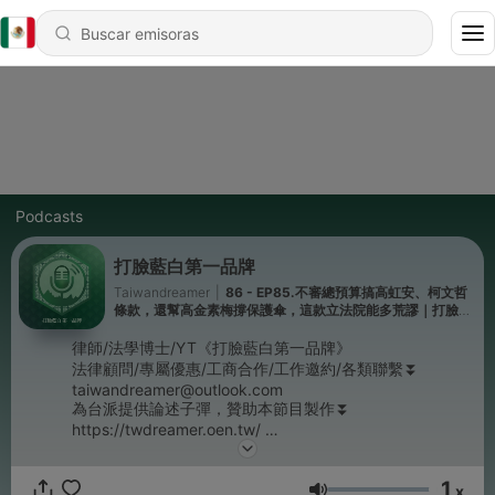
Podcasts
打臉藍白第一品牌
Taiwandreamer
|
86 - EP85.不審總預算搞高虹安、柯文哲
條款，還幫高金素梅撐保護傘，這款立法院能多荒謬｜打臉藍
白第一品牌
律師/法學博士/YT《打臉藍白第一品牌》
法律顧問/專屬優惠/工商合作/工作邀約/各類聯繫⏬
taiwandreamer@outlook.com
為台派提供論述子彈，贊助本節目製作⏬
https://twdreamer.oen.tw/
Powered by
Firstory Hosting
1
x