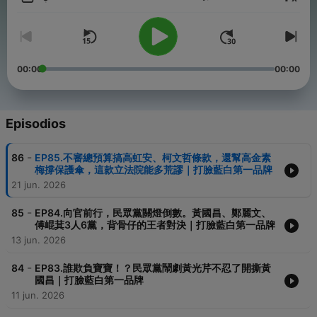
Volumen
00:00
00:00
Episodios
-
86
EP85.不審總預算搞高虹安、柯文哲條款，還幫高金素
梅撐保護傘，這款立法院能多荒謬｜打臉藍白第一品牌
21 jun. 2026
-
85
EP84.向官前行，民眾黨關燈倒數。黃國昌、鄭麗文、
傅崐萁3人6黨，背骨仔的王者對決｜打臉藍白第一品牌
13 jun. 2026
-
84
EP83.誰欺負寶寶！？民眾黨鬧劇黃光芹不忍了開撕黃
國昌｜打臉藍白第一品牌
11 jun. 2026