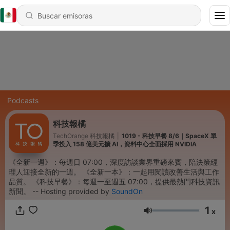
Podcasts
科技報橘
TechOrange 科技報橘
|
1019 - 科技早餐 8/6｜SpaceX 單
季投入 158 億美元擴 AI，資料中心全面採用 NVIDIA
《全新一週》：每週日 07:00，深度訪談業界重磅來賓，陪決策經
理人迎接全新的一週。 《全新一本》：一起用閱讀改善生活與工作
品質。 《科技早餐》：每週一至週五 07:00，提供最熱門科技資訊
新聞。 -- Hosting provided by
SoundOn
1
x
Volumen