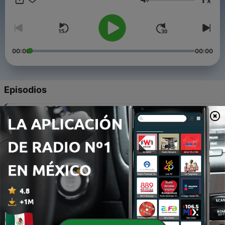
x
März 2026.
Volumen
00:00
00:00
Episodios
-
22
Nackt im Netz (Teil 2)
09 jun. 2026
-
21
Nackt im Netz (Teil 1)
02 jun. 2026
-
20
Kids ohne Skrupel (Teil 2)
26 mayo 2026
-
19
Kids ohne Skrupel (Teil 1)
19 mayo 2026