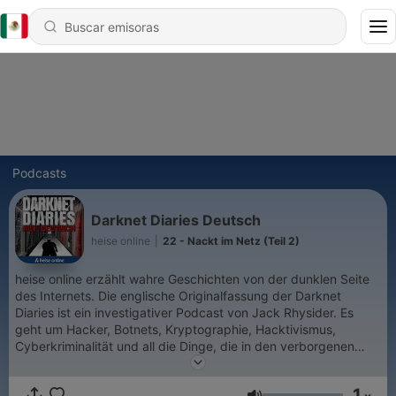
Podcasts
Darknet Diaries Deutsch
heise online
|
22 - Nackt im Netz (Teil 2)
heise online erzählt wahre Geschichten von der dunklen Seite
des Internets. Die englische Originalfassung der Darknet
Diaries ist ein investigativer Podcast von Jack Rhysider. Es
geht um Hacker, Botnets, Kryptographie, Hacktivismus,
Cyberkriminalität und all die Dinge, die in den verborgenen
Ecken des Internets lauern. heise online übersetzt den
Erfolgspodcast jetzt ins Deutsche. Die zweite Staffel startet im
1