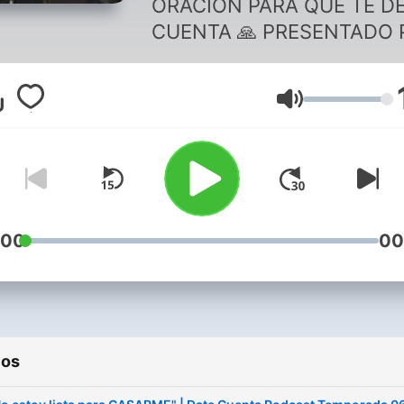
ORACIÓN PARA QUE TE D
CUENTA 🙏 PRESENTADO 
JORGE LOZANO H. CON
ROCÍO GOMEZ TURNER Y
Volumen
SANDY FAYAD
:00
00
ios