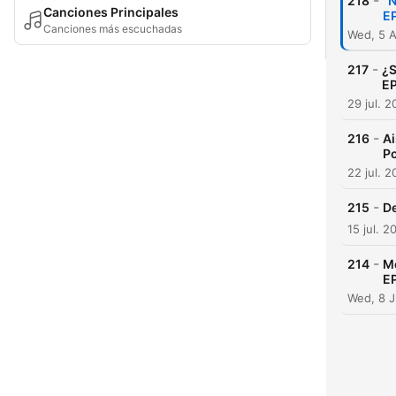
-
218
"N
Canciones Principales
E
Canciones más escuchadas
Wed, 5 
-
217
¿S
EP
29 jul. 
-
216
Ai
P
22 jul. 
-
215
De
15 jul. 2
-
214
Me
E
Wed, 8 J