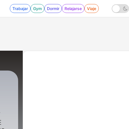
Trabajar
Gym
Dormir
Relajarse
Viaje
Media
|
218 - "No estoy lista para CASARME" | D
E