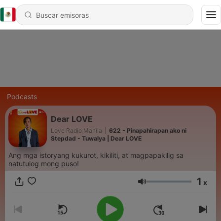
Podcasts
Dear LOVE
Love Radio Manila
|
622 - Pinapahirapan ako ni
Stepdad - Tuwalya | Dear LOVE
Ang mga istoryang kukurot, kikiliti, at magpapakilig sa
natutulog mong puso!
1
x
Volumen