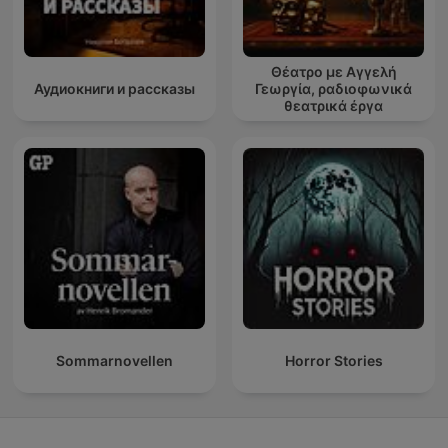
Θέατρο με Αγγελή
Аудиокниги и рассказы
Γεωργία, ραδιοφωνικά
θεατρικά έργα
Sommarnovellen
Horror Stories