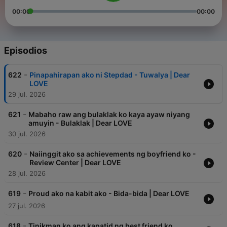
00:00
00:00
Episodios
-
622
Pinapahirapan ako ni Stepdad - Tuwalya | Dear
LOVE
29 jul. 2026
-
621
Mabaho raw ang bulaklak ko kaya ayaw niyang
amuyin - Bulaklak | Dear LOVE
30 jul. 2026
-
620
Naiinggit ako sa achievements ng boyfriend ko -
Review Center | Dear LOVE
28 jul. 2026
-
619
Proud ako na kabit ako - Bida-bida | Dear LOVE
27 jul. 2026
-
618
Tinikman ko ang kapatid ng best friend ko