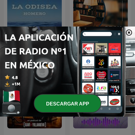
Audiolibro La Odisea |
AudioLibros
Homero
DESCARGAR APP