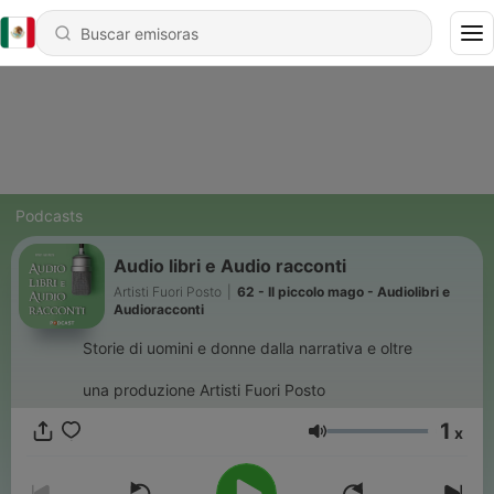
Podcasts
Audio libri e Audio racconti
Artisti Fuori Posto
|
62 - Il piccolo mago - Audiolibri e
Audioracconti
Storie di uomini e donne dalla narrativa e oltre
una produzione Artisti Fuori Posto
1
x
Volumen