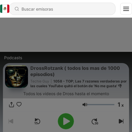
Podcasts
DrossRotzank ( todos los mas de 1000
episodios)
Techie Guy
|
1058 - TOP; Las 7 razones verdaderas por
las cuales YouTube quitó el botón de 'No me gusta' 👎
Todos los videos de Dross hasta el momento
1
x
Volumen