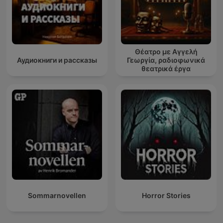
Θέατρο με Αγγελή
Аудиокниги и рассказы
Γεωργία, ραδιοφωνικά
θεατρικά έργα
Sommarnovellen
Horror Stories