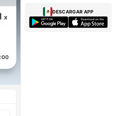
ując
i
DESCARGAR APP
1
x
:00