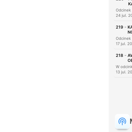
K
24 jul. 
-
219
K
N
17 jul. 2
-
218
A
OB
13 jul. 2