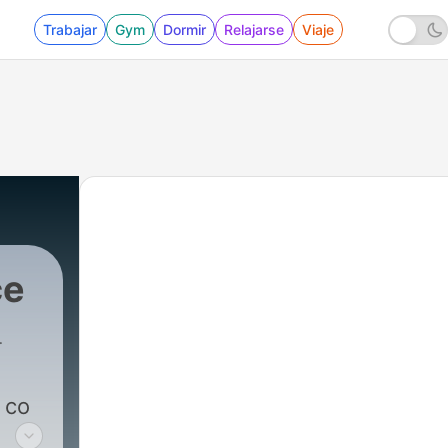
Trabajar
Gym
Dormir
Relajarse
Viaje
ce
 Exspress
|
222 - PROF. DUDEK ODPOWIADA NAW
 co