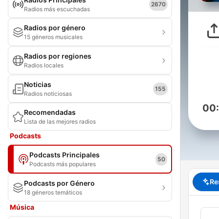
2670
Radios más escuchadas
Radios por género
15 géneros musicales
Radios por regiones
Radios locales
Noticias
155
Radios noticiosas
00
Recomendadas
Lista de las mejores radios
Podcasts
Podcasts Principales
50
Podcasts más populares
Re
Podcasts por Género
18 géneros temáticos
Música