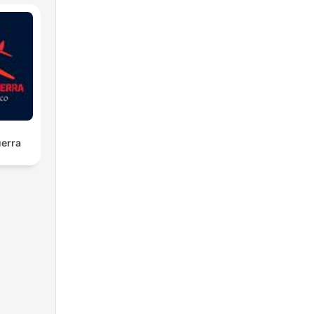
e
uerra
ry
ów
.
cą
zny