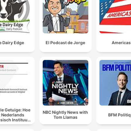
e Dairy Edge
El Podcast de Jorge
Americas
lle Getuige: Hoe
NBC Nightly News with
t Nederlands
BFM Politi
Tom Llamas
sisch Instituut
n laat spreken