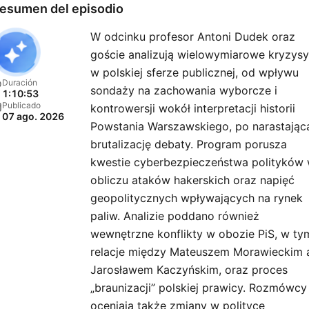
esumen del episodio
W odcinku profesor Antoni Dudek oraz
goście analizują wielowymiarowe kryzysy
w polskiej sferze publicznej, od wpływu
Duración
sondaży na zachowania wyborcze i
1:10:53
Publicado
kontrowersji wokół interpretacji historii
07 ago. 2026
Powstania Warszawskiego, po narastając
brutalizację debaty. Program porusza
kwestie cyberbezpieczeństwa polityków
obliczu ataków hakerskich oraz napięć
geopolitycznych wpływających na rynek
paliw. Analizie poddano również
wewnętrzne konflikty w obozie PiS, w ty
relacje między Mateuszem Morawieckim 
Jarosławem Kaczyńskim, oraz proces
„braunizacji” polskiej prawicy. Rozmówcy
oceniają także zmiany w polityce