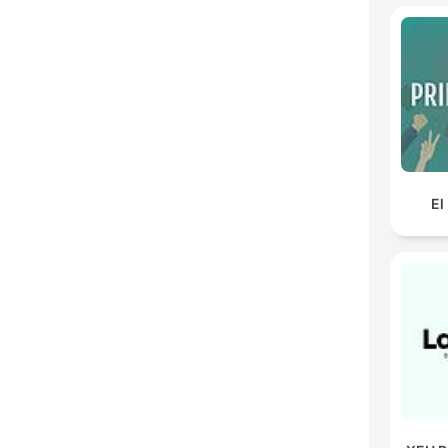
H
Dest
El