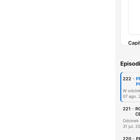
Capí
Episod
-
222
P
P
07 ago. 
-
221
R
C
31 jul. 2
-
220
P