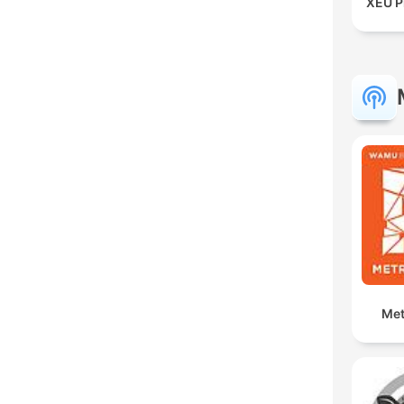
XEU P
Met