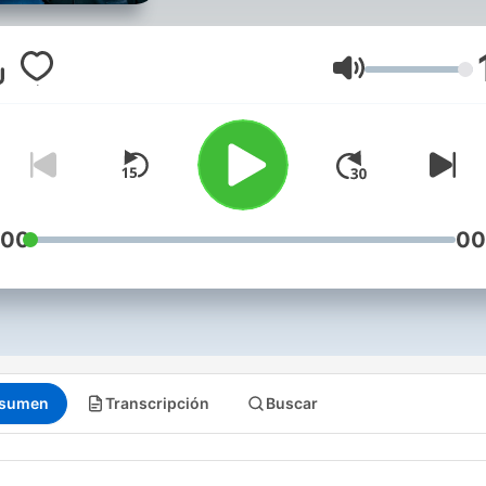
polityczny tydzień, koment
najważniejsze wydarzenia 
prognozując kolejne ruchy
Volumen
polskich i zagranicznych
graczy sceny politycznej.
Zapraszamy do słuchania i
komentowania.
:00
00
sumen
Transcripción
Buscar