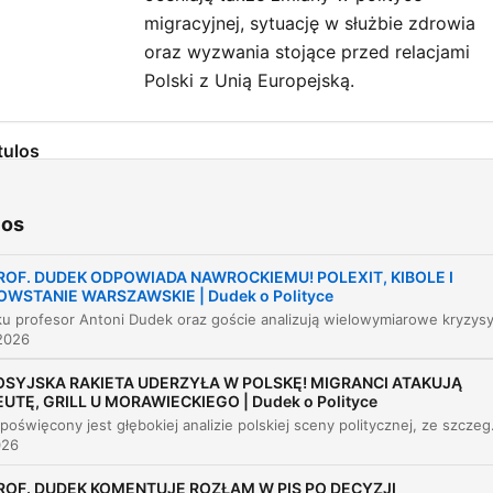
migracyjnej, sytuację w służbie zdrowia
oraz wyzwania stojące przed relacjami
Polski z Unią Europejską.
tulos
Wpłył sondaży na decyzje wyborcze
00:02:35
ios
Refleksje nad rocznicą Powstania Warszawski
00:07:19
i historią
ROF. DUDEK ODPOWIADA NAWROCKIEMU! POLEXIT, KIBOLE I
OWSTANIE WARSZAWSKIE | Dudek o Polityce
Cyberbezpieczeństwo polityków i ataki hakers
00:14:36
2026
Napięcia na Bliskim Wschodzie i sytuacja ryn
00:17:27
OSYJSKA RAKIETA UDERZYŁA W POLSKĘ! MIGRANCI ATAKUJĄ
Kontrowersje wokół ułaskawień prezydenckich
00:21:05
EUTĘ, GRILL U MORAWIECKIEGO | Dudek o Polityce
Odcinek poświęcony jest głębokiej analizie polskiej sceny politycznej, ze szczególnym uwzględzeniem kryzysu wewnątrz Prawa i Spr
Nowe inicjatywy polityczne Mateusza
026
00:24:57
Morawieckiego
ROF. DUDEK KOMENTUJE ROZŁAM W PIS PO DECYZJI