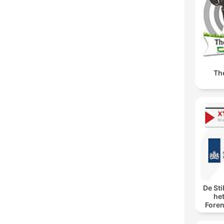
Th
De Sti
he
Foren
spore