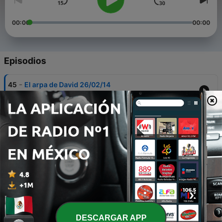
00:00
00:00
Episodios
-
45
El arpa de David 26/02/14
26 feb. 2014
-
44
El arpa de David 12/02/14
12 feb. 2014
-
43
El arpa de David 29/01/14
29 ene. 2014
-
42
El arpa de David 15/01/14
15 ene. 2014
-
41
El arpa de David 01/01/14
DESCARGAR APP