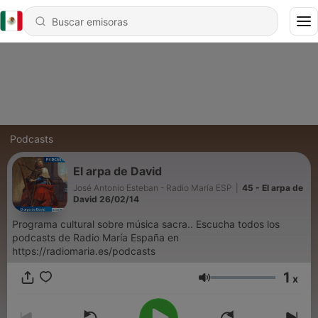
Podcasts
El arpa de David
José Antonio Esteban - Radio María ESP
|
45 - El arpa de
David 26/02/14
Programa cultural sobre música sacra.. Escucha todos los
podcasts de Radio María España en
https://radiomaria.es/podcasts
1
x
Volumen