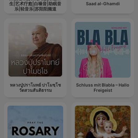
生|艺术疗愈|白噪音|助眠音
Saad al-Ghamdi
乐|轻音乐|苏阳阳频道
หลวงปู่ปราโมทย์ ปาโมชฺโช
Schluss mit Blabla – Hallo
วัดสวนสันติธรรม
Freigeist