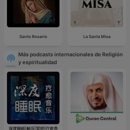
Santo Rosario
La Santa Misa
Más podcasts internacionales de Religión
y espiritualidad
深度睡眠|解压|冥想|疗愈养