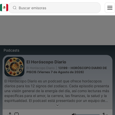
Podcasts
El Horóscopo Diario
El Horóscopo Diario
|
13199 - HORÓSCOPO DIARIO DE
PISCIS (Viernes 7 de Agosto de 2026)
El Horóscopo Diario es un podcast que ofrece horóscopos
diarios para los 12 signos del zodiaco. Cada episodio presenta
una visión general de la energía del día, así como lecturas más
específicas para el amor, la carrera, las finanzas, la salud y la
espiritualidad. El podcast está presentado por un equipo de
astrólogos experimentados que están apasionados por ayudar
a las personas a comprender sus horóscopos y usarlos para
1