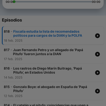
00:00
00:00
Episodios
-
818
Fiscalía estudia la lista de recomendados
políticos para cargos de la DIAN y la POLFA
18 feb. 2025
-
817
Juan Fernando Petro y un allegado de ‘Papá
Pitufo’ fueron juntos a la DIAN
17 feb. 2025
-
816
Los rastros de Diego Marín Buitrago, ‘Papá
Pitufo’, en Estados Unidos
14 feb. 2025
-
815
Gonzalo Boye: el abogado en España de ‘Papá
Pitufo’
12 feb. 2025
-
814
El catalán y el pitufo: coincidencias que unen a