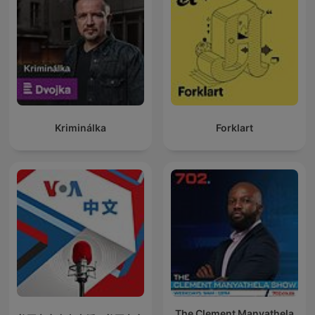
Kriminálka
Forklart
The Clement Manyathela