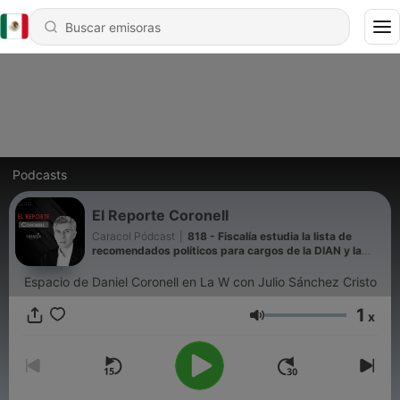
Podcasts
El Reporte Coronell
Caracol Pódcast
|
818 - Fiscalía estudia la lista de
recomendados políticos para cargos de la DIAN y la
POLFA
Espacio de Daniel Coronell en La W con Julio Sánchez Cristo
1
x
Volumen