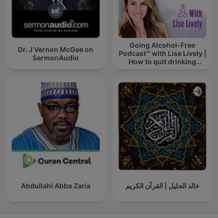
Going Alcohol-Free
Dr. J Vernon McGee on
Podcast™ with Lise Lively |
SermonAudio
How to quit drinking
alcohol
Abdullahi Abba Zaria
خالد الجليل | القرآن الكريم