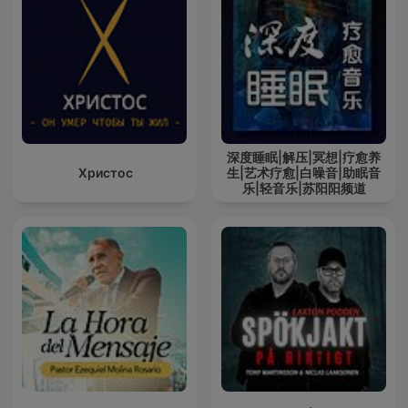
深度睡眠|解压|冥想|疗愈养
Христос
生|艺术疗愈|白噪音|助眠音
乐|轻音乐|苏阳阳频道