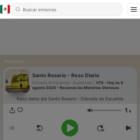
Podcasts
Santo Rosario - Rezo Diario
Diócesis de Escuintla - Guatemala
|
579 - Hoy es 9
agosto 2026 - Rezamos los Misterios Gloriosos
Rezo diario del Santo Rosario - Diócesis de Escuintla
1
x
Volumen