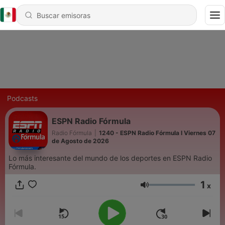
Podcasts
ESPN Radio Fórmula
Radio Fórmula
|
1240 - ESPN Radio Fórmula I Viernes 07
de Agosto de 2026
Lo más interesante del mundo de los deportes en ESPN Radio
Fórmula.
1
x
Volumen