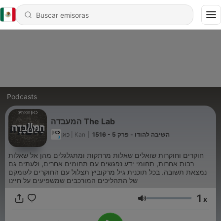
Podcasts
המעבדה The Lab
כאן | Kan
|
1516 - השיבה להודו - פרק 5
חוקרים וחוקרות שואלים שאלות מרתקות ומתגלגלים מהן אל שאלות
רבות אחרות, תחומי ידע נפגשים עם תחומים אחרים, ולעתים גם
נמצאת תשובה. בכל תוכנית גיל מרקוביץ תצלול עם החוקרים לעומקם
של התהליכים המורכבים שמשפיעים על חיינו
1
x
Volumen