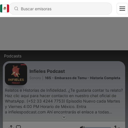
Podcasts
Infieles Podcast
Sonoro
|
165 - Embarazo de Temu - Historia Completa
Relatos e Historias de Infidelidad. ¿Te gustaria contar tu relato?
Haz clic aqui para hacer contacto en nuestro chat oficial de
WhatsApp. (+52 33 4244 7753) Episodio Nuevo cada Martes
y Viernes 4:00 PM Horario de México. Entra
a infielespodcast.com Ahí encontrarás el enlace a todas
nuestras redes sociales y también a nuestro chat oficial en
WhatsApp.
1