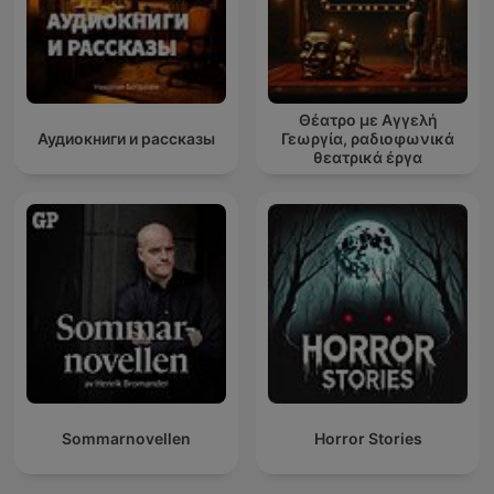
Θέατρο με Αγγελή
Аудиокниги и рассказы
Γεωργία, ραδιοφωνικά
θεατρικά έργα
Sommarnovellen
Horror Stories