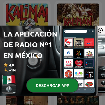
Kalimán | 01 Los
kaliman
Profanadores de Tumbas
-1963
DESCARGAR APP