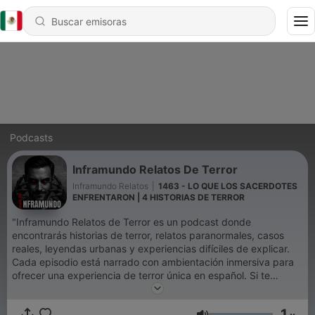
Podcasts
Inframundo Relatos De Terror
Inframundo Relatos
|
1463 - LO QUE LOS SACERDOTES
ENFRENTARON | 4 HISTORIAS DE TERROR
"Inframundo Relatos de Terror es un podcast donde
encontrarás historias de terror, relatos paranormales, casos
reales, leyendas urbanas y experiencias difíciles de explicar.
Cada episodio está narrado con ambientación inmersiva para
ofrecer una experiencia de terror única en español. Si te
gustan los relatos de miedo, fantasmas, brujas, apariciones,
carreteras malditas, hospitales, cementerios y pueblos
1