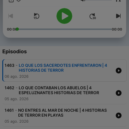
x
abandonados, este podcast es para ti. Nuevos episodios cada
Volumen
semana con historias que te van a acompañar mucho después
de terminar de escucharlas." ✉️ Contacto:
inframundorelatos@gmail.com
00:00
00:00
Episodios
-
1463
LO QUE LOS SACERDOTES ENFRENTARON | 4
HISTORIAS DE TERROR
06 ago. 2026
-
1462
LO QUE CONTABAN LOS ABUELOS | 4
ESPELUZNANTES HISTORIAS DE TERROR
05 ago. 2026
-
1461
NO ENTRES AL MAR DE NOCHE | 4 HISTORIAS
DE TERROR EN PLAYAS
05 ago. 2026